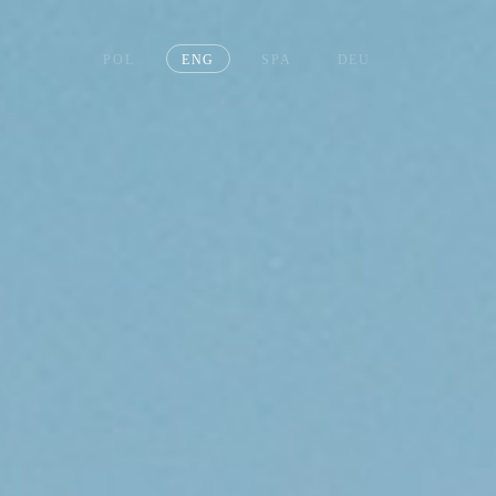
POL
ENG
SPA
DEU