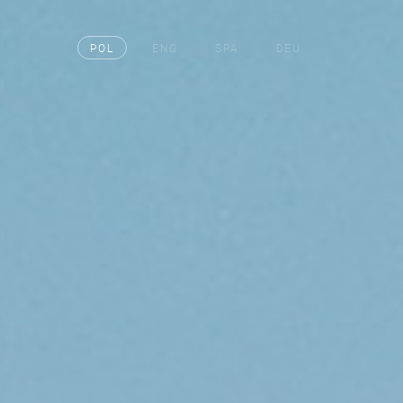
POL
ENG
SPA
DEU